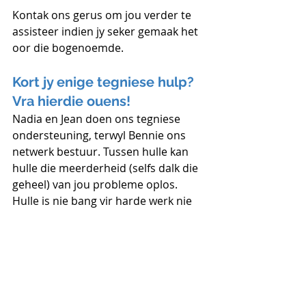
Kontak ons gerus om jou verder te 
assisteer indien jy seker gemaak het 
oor die bogenoemde.
Kort jy enige tegniese hulp? 
Vra hierdie ouens!
Nadia en Jean doen ons tegniese 
ondersteuning, terwyl Bennie ons 
netwerk bestuur. Tussen hulle kan 
hulle die meerderheid (selfs dalk die 
geheel) van jou probleme oplos. 
Hulle is nie bang vir harde werk nie 
en ons is SO dankbaar om hierdie 
drie aan ons kant te hê. Die 
Whatsapp nommer vir tegniese 
ondersteuning is 0645820224.